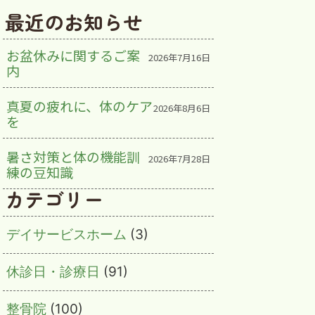
最近のお知らせ
お盆休みに関するご案
2026年7月16日
内
真夏の疲れに、体のケア
2026年8月6日
を
暑さ対策と体の機能訓
2026年7月28日
練の豆知識
カテゴリー
デイサービスホーム
(3)
休診日・診療日
(91)
整骨院
(100)