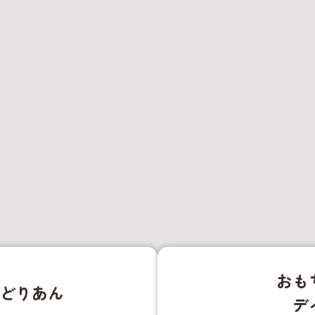
おも
ろどりあん
デ