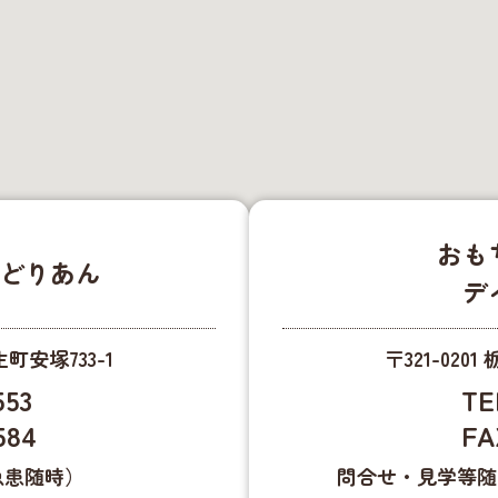
おも
ろどりあん
デ
町安塚733-1
〒321-02
553
TE
584
FA
急患随時）
問合せ・見学等随