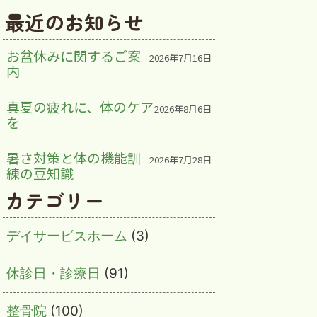
最近のお知らせ
お盆休みに関するご案
2026年7月16日
内
真夏の疲れに、体のケア
2026年8月6日
を
暑さ対策と体の機能訓
2026年7月28日
練の豆知識
カテゴリー
デイサービスホーム
(3)
休診日・診療日
(91)
整骨院
(100)